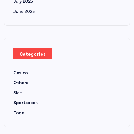
July 2025
June 2025
Categories
Casino
Others
Slot
Sportsbook
Togel