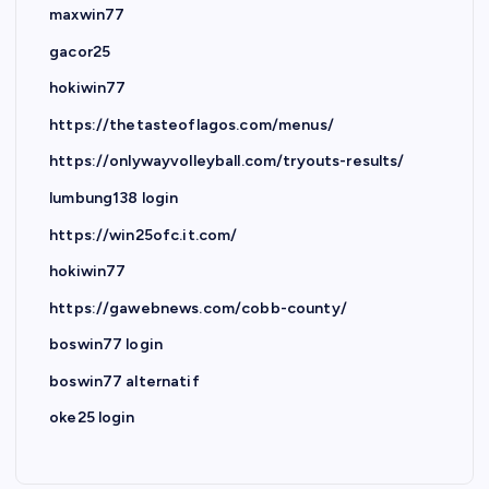
ba
p
maxwin77
k
Se
T
O
gacor25
G
Ika
ru
E
S
L
L
hokiwin77
n
ny
O
T
Sp
St
a
https://thetasteoflagos.com/menus/
Tri
ad
ra
To
https://onlywayvolleyball.com/tryouts-results/
k
eg
te
ge
lumbung138 login
Jit
a
gi
l
https://win25ofc.it.com/
u
mi
Jit
Sin
M
ng
u
ga
hokiwin77
en
:
M
po
https://gawebnews.com/cobb-county/
an
Ga
en
re:
boswin77 login
g
m
an
Pa
boswin77 alternatif
Sl
e
g
nd
n
ot
Ar
di
ua
oke25 login
Bo
ca
Pa
n
la
de
sa
Le