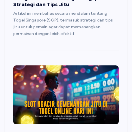
Strategi dan Tips Jitu
Artikel ini membahas secara mendalam tentang
Togel Singapore (SGP), termasuk strategi dan tips
jitu untuk pemain agar dapat memenangkan
permainan dengan lebih efektif.