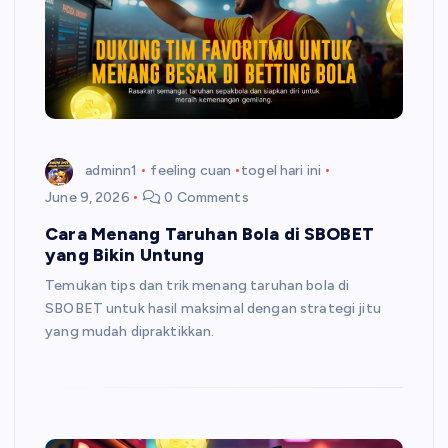
adminn1
feeling cuan
togel hari ini
June 9, 2026
0 Comments
Cara Menang Taruhan Bola di SBOBET
yang Bikin Untung
Temukan tips dan trik menang taruhan bola di
SBOBET untuk hasil maksimal dengan strategi jitu
yang mudah dipraktikkan.