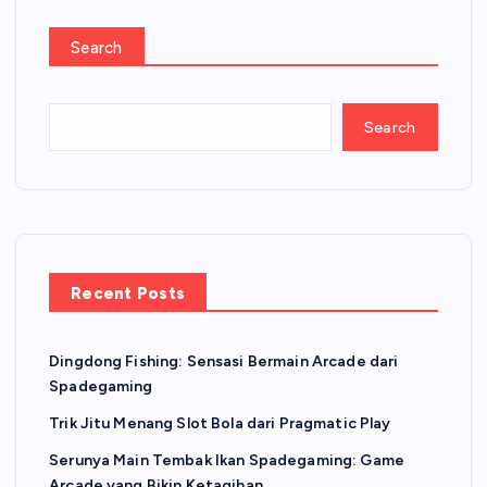
Search
Search
Recent Posts
Dingdong Fishing: Sensasi Bermain Arcade dari
Spadegaming
Trik Jitu Menang Slot Bola dari Pragmatic Play
Serunya Main Tembak Ikan Spadegaming: Game
Arcade yang Bikin Ketagihan