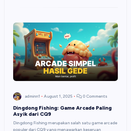
adminn1
August 1, 2025
0 Comments
Dingdong Fishing: Game Arcade Paling
Asyik dari CQ9
Dingdong Fishing merupakan salah satu game arcade
populer dari CQ9 yang menawarkan keseruan