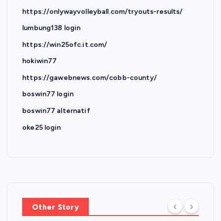
Tri
ad
ra
To
https://onlywayvolleyball.com/tryouts-results/
k
eg
te
ge
lumbung138 login
Jit
a
gi
l
https://win25ofc.it.com/
u
mi
Jit
Sin
M
ng
u
ga
hokiwin77
en
:
M
po
https://gawebnews.com/cobb-county/
an
Ga
en
re:
boswin77 login
g
m
an
Pa
boswin77 alternatif
Sl
e
g
nd
n
ot
Ar
di
ua
oke25 login
Bo
ca
Pa
n
la
de
sa
Le
da
ya
ra
ng
ri
ng
n
ka
Pr
Bik
To
p
ag
in
ge
da
Other Story
m
Ke
l
n