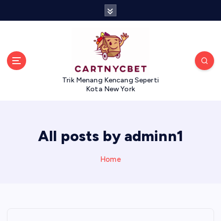
S
k
i
p
t
o
c
Trik Menang Kencang Seperti
o
Kota New York
n
t
e
n
All posts by adminn1
t
Home