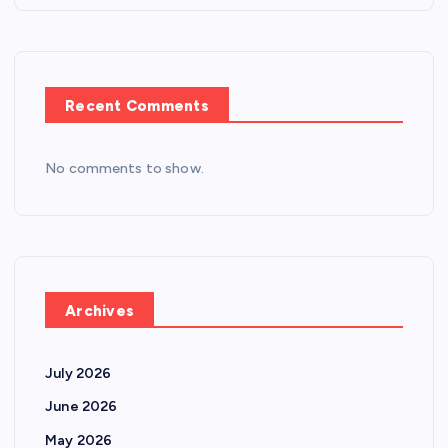
o
n
Recent Comments
No comments to show.
Archives
July 2026
June 2026
May 2026