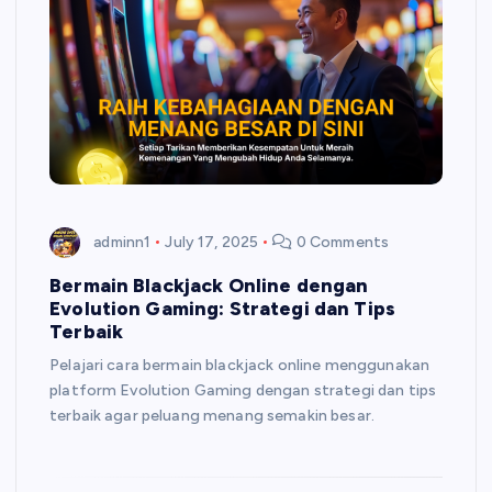
adminn1
July 17, 2025
0 Comments
Bermain Blackjack Online dengan
Evolution Gaming: Strategi dan Tips
Terbaik
Pelajari cara bermain blackjack online menggunakan
platform Evolution Gaming dengan strategi dan tips
terbaik agar peluang menang semakin besar.