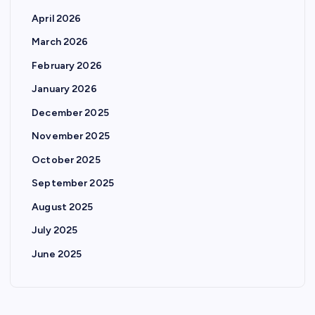
April 2026
March 2026
February 2026
January 2026
December 2025
November 2025
October 2025
September 2025
August 2025
July 2025
June 2025