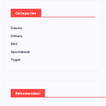
Categories
Casino
Others
Slot
Sportsbook
Togel
Rekomendasi