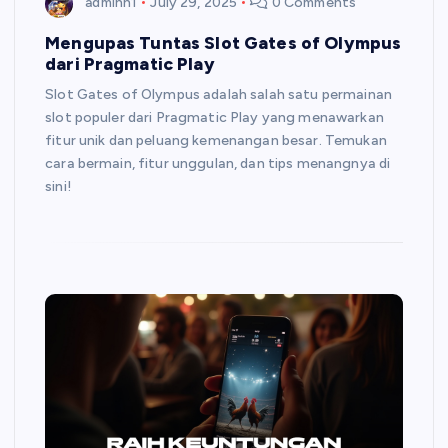
adminn1
July 29, 2025
0 Comments
Mengupas Tuntas Slot Gates of Olympus
dari Pragmatic Play
Slot Gates of Olympus adalah salah satu permainan
slot populer dari Pragmatic Play yang menawarkan
fitur unik dan peluang kemenangan besar. Temukan
cara bermain, fitur unggulan, dan tips menangnya di
sini!