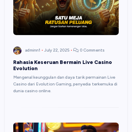
adminn1
July 22, 2025
0 Comments
Rahasia Keseruan Bermain Live Casino
Evolution
Mengenal keunggulan dan daya tarik permainan Live
Casino dari Evolution Gaming, penyedia terkemuka di
dunia casino online.