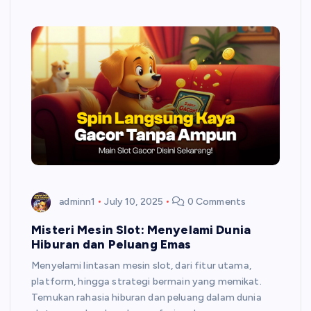
adminn1
July 10, 2025
0 Comments
Misteri Mesin Slot: Menyelami Dunia
Hiburan dan Peluang Emas
Menyelami lintasan mesin slot, dari fitur utama,
platform, hingga strategi bermain yang memikat.
Temukan rahasia hiburan dan peluang dalam dunia