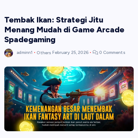
Tembak Ikan: Strategi Jitu
Menang Mudah di Game Arcade
Spadegaming
adminn1
Others
February 25, 2026
0 Comments