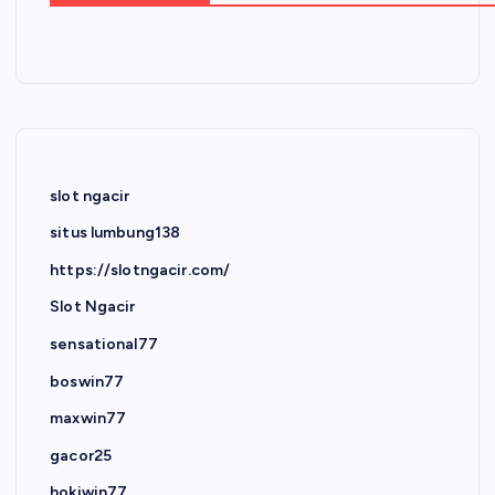
O
T
H
E
R
S
Se
T
O
G
ru
slot ngacir
E
L
ny
situs lumbung138
a
M
https://slotngacir.com/
M
en
Slot Ngacir
ain
gu
Te
ng
sensational77
m
ka
boswin77
ba
p
maxwin77
k
Se
T
O
gacor25
G
Ika
ru
E
S
L
L
hokiwin77