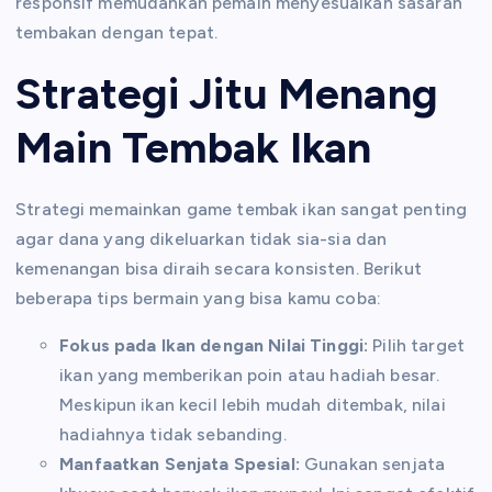
responsif memudahkan pemain menyesuaikan sasaran
tembakan dengan tepat.
Strategi Jitu Menang
Main Tembak Ikan
Strategi memainkan game tembak ikan sangat penting
agar dana yang dikeluarkan tidak sia-sia dan
kemenangan bisa diraih secara konsisten. Berikut
beberapa tips bermain yang bisa kamu coba:
Fokus pada Ikan dengan Nilai Tinggi:
Pilih target
ikan yang memberikan poin atau hadiah besar.
Meskipun ikan kecil lebih mudah ditembak, nilai
hadiahnya tidak sebanding.
Manfaatkan Senjata Spesial:
Gunakan senjata