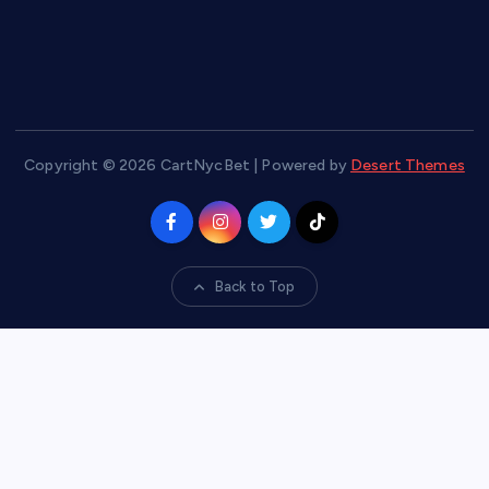
Copyright © 2026 CartNycBet | Powered by
Desert Themes
Back to Top