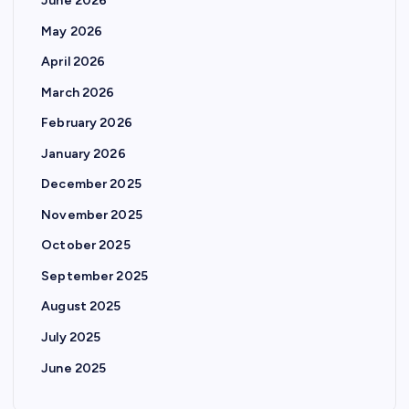
June 2026
May 2026
April 2026
March 2026
February 2026
January 2026
December 2025
November 2025
October 2025
September 2025
August 2025
July 2025
June 2025