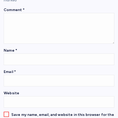
marked
*
Comment
*
Name
*
Email
*
Website
Save my name, email, and website in this browser for the