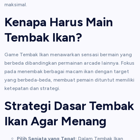
maksimal.
Kenapa Harus Main
Tembak Ikan?
Game Tembak Ikan menawarkan sensasi bermain yang
berbeda dibandingkan permainan arcade lainnya. Fokus
pada menembak berbagai macam ikan dengan target
yang berbeda-beda, membuat pemain dituntut memiliki
ketepatan dan strategi.
Strategi Dasar Tembak
Ikan Agar Menang
Pilih Senjata yang Tepat:
Dalam Tembak Ikan,