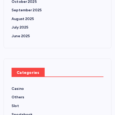
October 2025
September 2025
August 2025
July 2025
June 2025
Categories
Casino
Others
Slot
Sportsbook