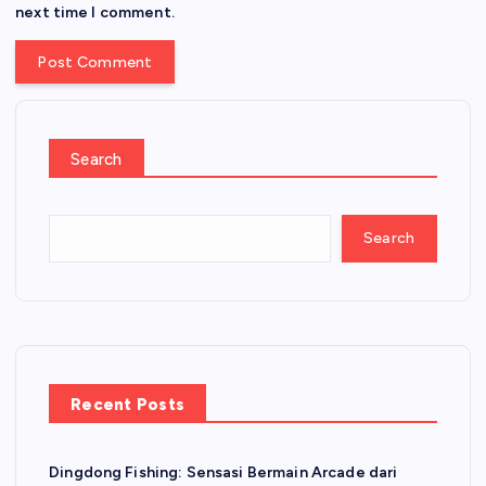
next time I comment.
Search
Search
Recent Posts
Dingdong Fishing: Sensasi Bermain Arcade dari