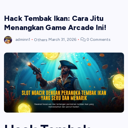
Hack Tembak Ikan: Cara Jitu
Menangkan Game Arcade Ini!
adminn1
Others
March 31, 2026
0 Comments