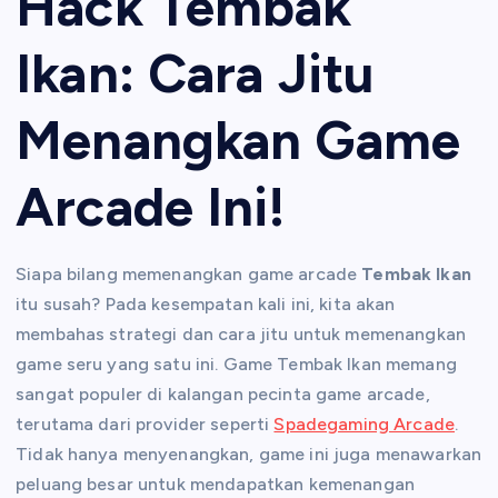
Hack Tembak
Ikan: Cara Jitu
Menangkan Game
Arcade Ini!
Siapa bilang memenangkan game arcade
Tembak Ikan
itu susah? Pada kesempatan kali ini, kita akan
membahas strategi dan cara jitu untuk memenangkan
game seru yang satu ini. Game Tembak Ikan memang
sangat populer di kalangan pecinta game arcade,
terutama dari provider seperti
Spadegaming Arcade
.
Tidak hanya menyenangkan, game ini juga menawarkan
peluang besar untuk mendapatkan kemenangan