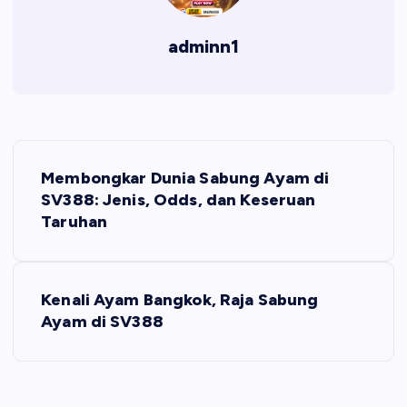
adminn1
P
Membongkar Dunia Sabung Ayam di
o
SV388: Jenis, Odds, dan Keseruan
Taruhan
s
t
Kenali Ayam Bangkok, Raja Sabung
Ayam di SV388
n
a