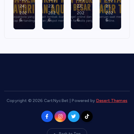
24,
23,
22,
21,
202
202
202
202
6
6
6
6
Copyright © 2026 CartNycBet | Powered by
Desert Themes
Back to Top