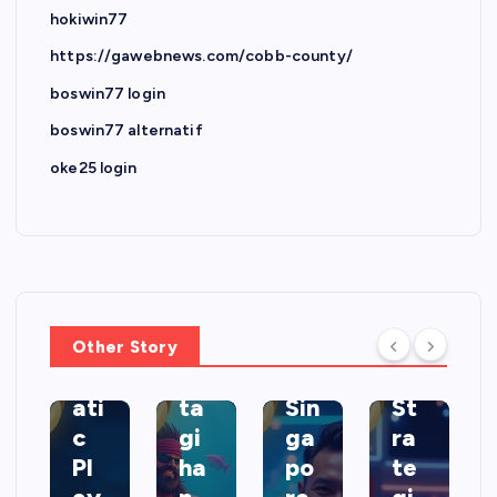
M
ng
u
ga
hokiwin77
en
:
M
po
https://gawebnews.com/cobb-county/
an
Ga
en
re:
boswin77 login
g
m
an
Pa
boswin77 alternatif
Sl
e
g
nd
n
ot
Ar
di
ua
oke25 login
Bo
ca
Pa
n
la
de
sa
Le
da
ya
ra
ng
ri
ng
n
ka
Pr
Bik
To
p
ag
in
ge
da
Other Story
m
Ke
l
n
ati
ta
Sin
St
c
gi
ga
ra
Pl
ha
po
te