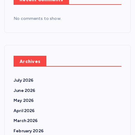
No comments to show.
Archives
July 2026
June 2026
May 2026
April 2026
March 2026
February 2026