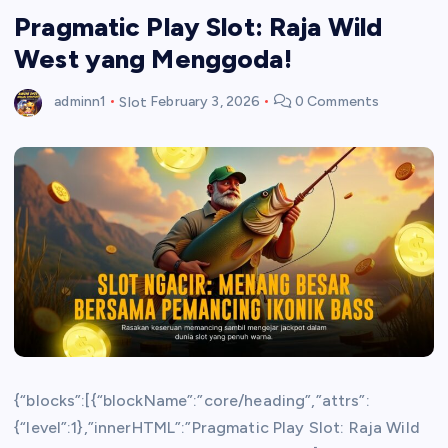
Pragmatic Play Slot: Raja Wild
West yang Menggoda!
adminn1
Slot
February 3, 2026
0 Comments
{“blocks”:[{“blockName”:”core/heading”,”attrs”:
{“level”:1},”innerHTML”:”Pragmatic Play Slot: Raja Wild