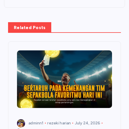
n
a
Related Posts
v
i
g
a
t
i
o
adminn1
rezeki harian
July 24, 2026