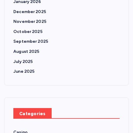
January 2026
December 2025
November 2025
October 2025
September 2025
August 2025
July 2025
June 2025
Categories
Casino