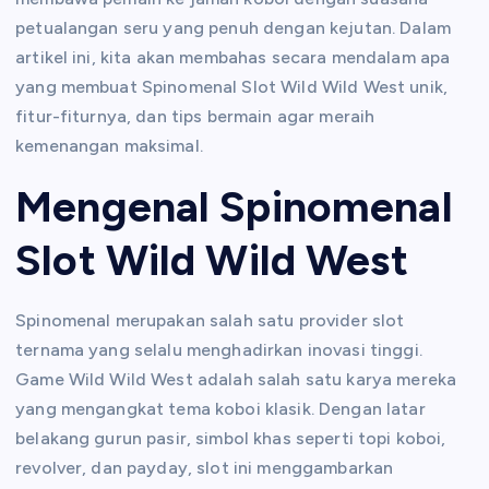
petualangan seru yang penuh dengan kejutan. Dalam
artikel ini, kita akan membahas secara mendalam apa
yang membuat Spinomenal Slot Wild Wild West unik,
fitur-fiturnya, dan tips bermain agar meraih
kemenangan maksimal.
Mengenal Spinomenal
Slot Wild Wild West
Spinomenal merupakan salah satu provider slot
ternama yang selalu menghadirkan inovasi tinggi.
Game Wild Wild West adalah salah satu karya mereka
yang mengangkat tema koboi klasik. Dengan latar
belakang gurun pasir, simbol khas seperti topi koboi,
revolver, dan payday, slot ini menggambarkan