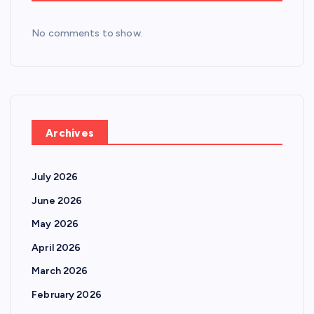
No comments to show.
Archives
July 2026
June 2026
May 2026
April 2026
March 2026
February 2026