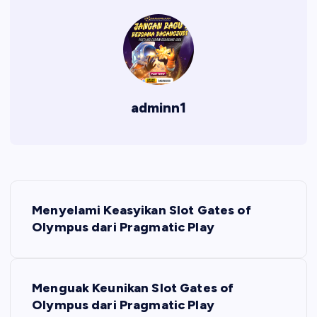
adminn1
P
Menyelami Keasyikan Slot Gates of
o
Olympus dari Pragmatic Play
s
Menguak Keunikan Slot Gates of
t
Olympus dari Pragmatic Play