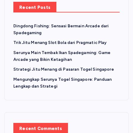
Recent Posts
Dingdong Fishing: Sensasi Bermain Arcade dari
Spadegaming
Trik Jitu Menang Slot Bola dari Pragmatic Play
Serunya Main Tembak Ikan Spadegaming: Game
Arcade yang Bikin Ketagihan
Strategi Jitu Menang di Pasaran Togel Singapore
Mengungkap Serunya Togel Singapore: Panduan
Lengkap dan Strategi
Recent Comments