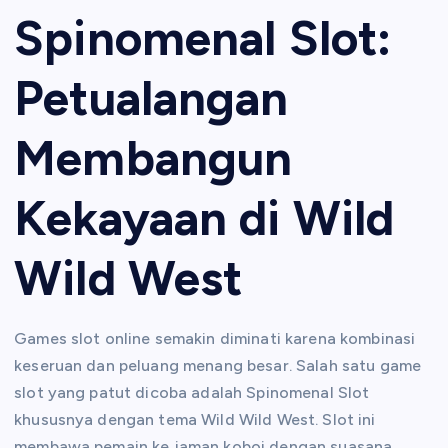
Spinomenal Slot:
Petualangan
Membangun
Kekayaan di Wild
Wild West
Games slot online semakin diminati karena kombinasi
keseruan dan peluang menang besar. Salah satu game
slot yang patut dicoba adalah Spinomenal Slot
khususnya dengan tema Wild Wild West. Slot ini
membawa pemain ke jaman koboi dengan suasana