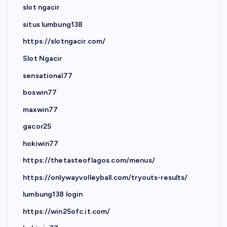
G
ru
slot ngacir
E
L
ny
situs lumbung138
a
M
https://slotngacir.com/
M
en
Slot Ngacir
ain
gu
Te
ng
sensational77
m
ka
boswin77
ba
p
maxwin77
k
Se
T
O
gacor25
G
Ika
ru
E
S
L
L
hokiwin77
n
ny
O
T
Sp
St
a
https://thetasteoflagos.com/menus/
Tri
ad
ra
To
https://onlywayvolleyball.com/tryouts-results/
k
eg
te
ge
lumbung138 login
Jit
a
gi
l
https://win25ofc.it.com/
u
mi
Jit
Sin