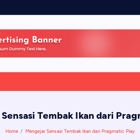
a
n
g
Sensasi Tembak Ikan dari Prag
Home
Mengejar Sensasi Tembak Ikan dari Pragmatic Play