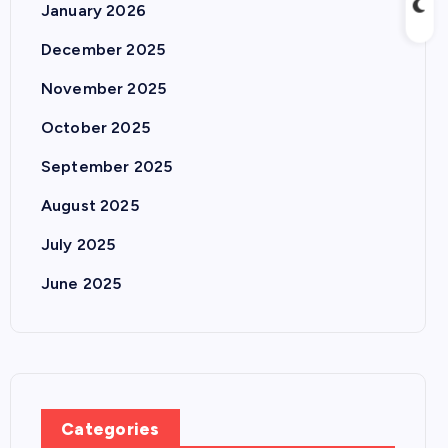
January 2026
December 2025
November 2025
October 2025
September 2025
August 2025
July 2025
June 2025
Categories