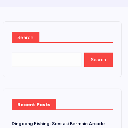
Search
Search
Recent Posts
Dingdong Fishing: Sensasi Bermain Arcade