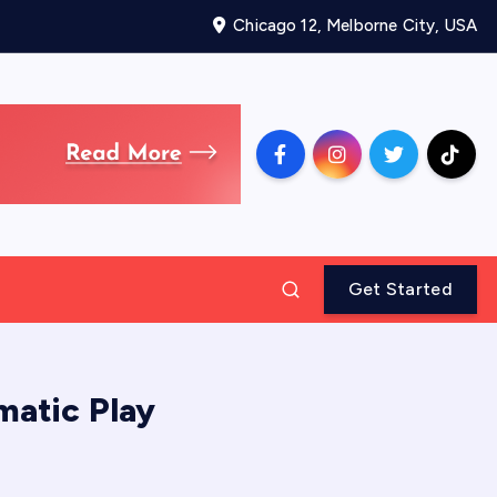
Chicago 12, Melborne City, USA
Get Started
matic Play