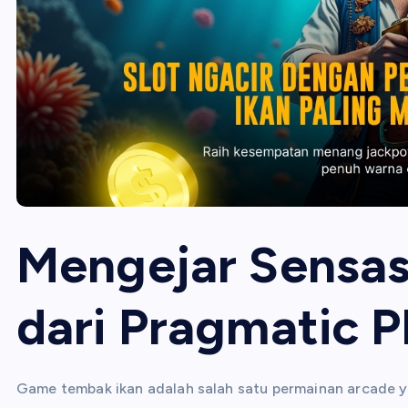
Mengejar Sensas
dari Pragmatic P
Game tembak ikan adalah salah satu permainan arcade y