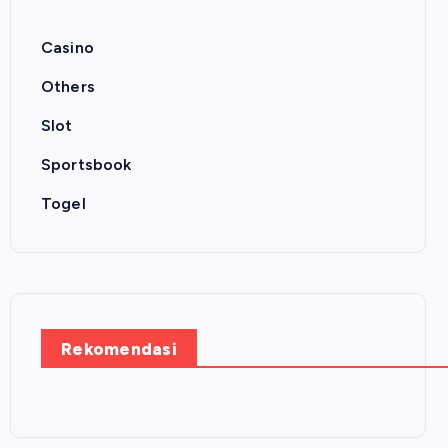
Casino
Others
Slot
Sportsbook
Togel
Rekomendasi