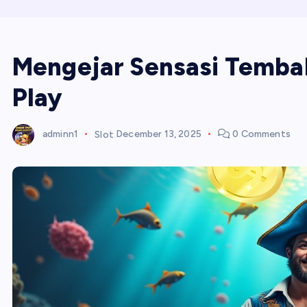
Mengejar Sensasi Tembak
Play
adminn1
Slot
December 13, 2025
0 Comments