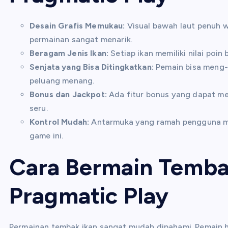
Desain Grafis Memukau:
Visual bawah laut penuh 
permainan sangat menarik.
Beragam Jenis Ikan:
Setiap ikan memiliki nilai po
Senjata yang Bisa Ditingkatkan:
Pemain bisa meng-
peluang menang.
Bonus dan Jackpot:
Ada fitur bonus yang dapat m
seru.
Kontrol Mudah:
Antarmuka yang ramah pengguna me
game ini.
Cara Bermain Tembak
Pragmatic Play
Permainan tembak ikan sangat mudah dipahami. Pemain 