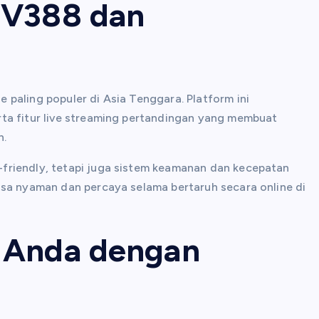
SV388 dan
paling populer di Asia Tenggara. Platform ini
ta fitur live streaming pertandingan yang membuat
n.
friendly, tetapi juga sistem keamanan dan kecepatan
asa nyaman dan percaya selama bertaruh secara online di
 Anda dengan