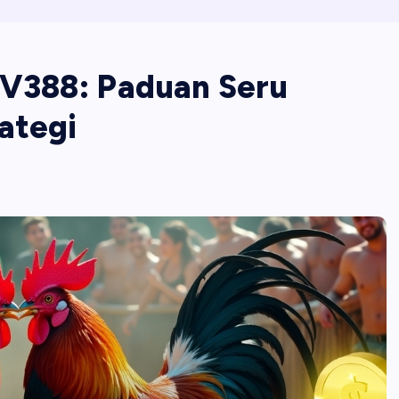
V388: Paduan Seru
ategi