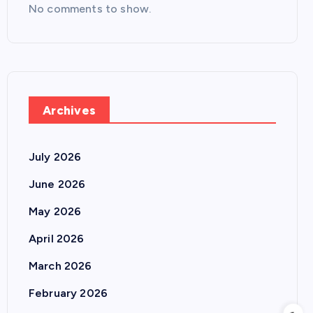
No comments to show.
Archives
July 2026
June 2026
May 2026
April 2026
March 2026
February 2026