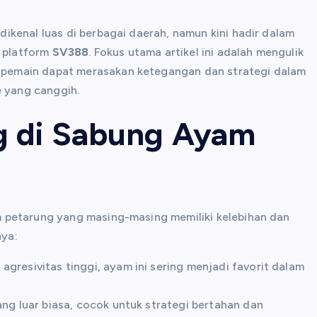
ikenal luas di berbagai daerah, namun kini hadir dalam
i platform
SV388
. Fokus utama artikel ini adalah mengulik
a pemain dapat merasakan ketegangan dan strategi dalam
e yang canggih.
g di Sabung Ayam
 petarung yang masing-masing memiliki kelebihan dan
nya:
agresivitas tinggi, ayam ini sering menjadi favorit dalam
ng luar biasa, cocok untuk strategi bertahan dan