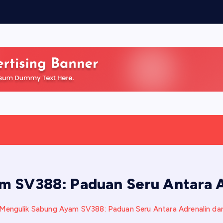
a
n
g
 SV388: Paduan Seru Antara A
Mengulik Sabung Ayam SV388: Paduan Seru Antara Adrenalin dan