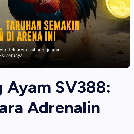
g Ayam SV388:
ara Adrenalin