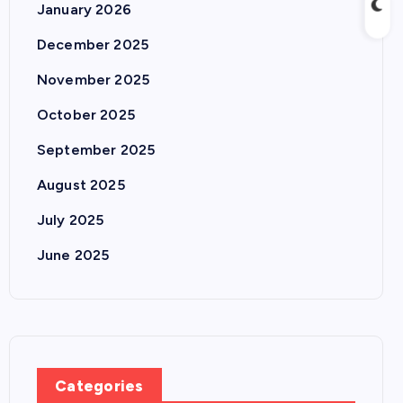
January 2026
December 2025
November 2025
October 2025
September 2025
August 2025
July 2025
June 2025
Categories