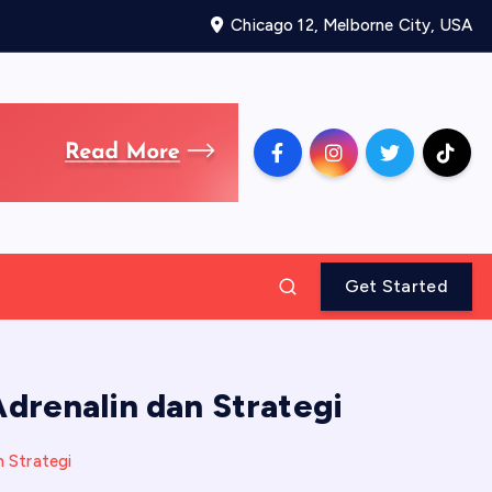
Chicago 12, Melborne City, USA
Get Started
drenalin dan Strategi
 Strategi