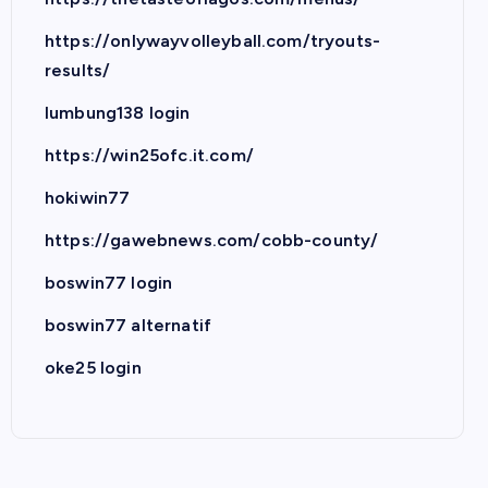
https://onlywayvolleyball.com/tryouts-
results/
lumbung138 login
https://win25ofc.it.com/
hokiwin77
https://gawebnews.com/cobb-county/
boswin77 login
boswin77 alternatif
oke25 login