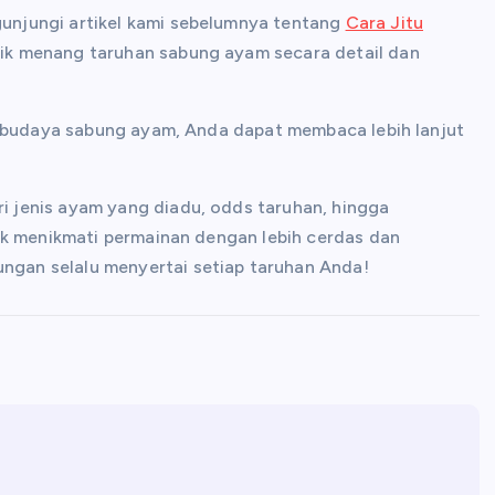
njungi artikel kami sebelumnya tentang
Cara Jitu
ik menang taruhan sabung ayam secara detail dan
n budaya sabung ayam, Anda dapat membaca lebih lanjut
 jenis ayam yang diadu, odds taruhan, hingga
uk menikmati permainan dengan lebih cerdas dan
gan selalu menyertai setiap taruhan Anda!