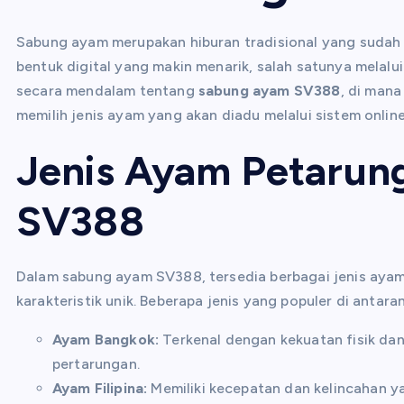
Sabung ayam merupakan hiburan tradisional yang sudah d
bentuk digital yang makin menarik, salah satunya melalu
secara mendalam tentang
sabung ayam SV388
, di man
memilih jenis ayam yang akan diadu melalui sistem onlin
Jenis Ayam Petarun
SV388
Dalam sabung ayam SV388, tersedia berbagai jenis ayam
karakteristik unik. Beberapa jenis yang populer di antara
Ayam Bangkok:
Terkenal dengan kekuatan fisik dan 
pertarungan.
Ayam Filipina:
Memiliki kecepatan dan kelincahan ya