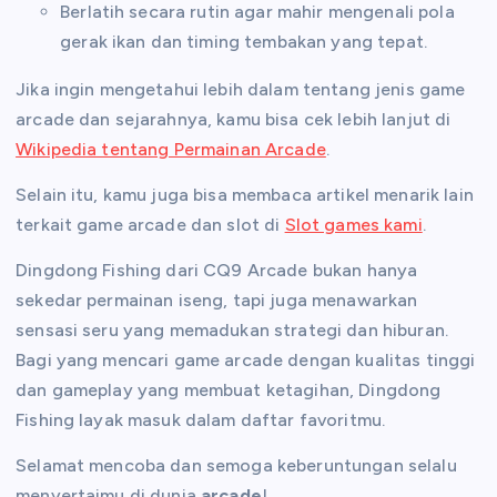
Berlatih secara rutin agar mahir mengenali pola
gerak ikan dan timing tembakan yang tepat.
Jika ingin mengetahui lebih dalam tentang jenis game
arcade dan sejarahnya, kamu bisa cek lebih lanjut di
Wikipedia tentang Permainan Arcade
.
Selain itu, kamu juga bisa membaca artikel menarik lain
terkait game arcade dan slot di
Slot games kami
.
Dingdong Fishing dari CQ9 Arcade bukan hanya
sekedar permainan iseng, tapi juga menawarkan
sensasi seru yang memadukan strategi dan hiburan.
Bagi yang mencari game arcade dengan kualitas tinggi
dan gameplay yang membuat ketagihan, Dingdong
Fishing layak masuk dalam daftar favoritmu.
Selamat mencoba dan semoga keberuntungan selalu
menyertaimu di dunia
arcade
!