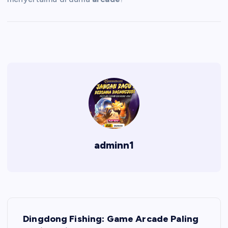
adminn1
P
Dingdong Fishing: Game Arcade Paling