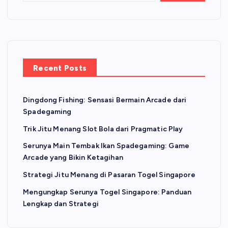
Recent Posts
Dingdong Fishing: Sensasi Bermain Arcade dari
Spadegaming
Trik Jitu Menang Slot Bola dari Pragmatic Play
Serunya Main Tembak Ikan Spadegaming: Game
Arcade yang Bikin Ketagihan
Strategi Jitu Menang di Pasaran Togel Singapore
Mengungkap Serunya Togel Singapore: Panduan
Lengkap dan Strategi