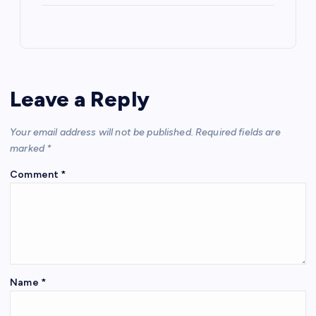
Leave a Reply
Your email address will not be published.
Required fields are
marked
*
Comment
*
Name
*