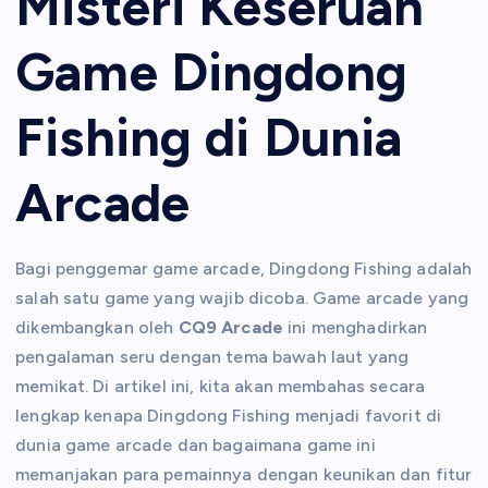
Misteri Keseruan
Game Dingdong
Fishing di Dunia
Arcade
Bagi penggemar game arcade, Dingdong Fishing adalah
salah satu game yang wajib dicoba. Game arcade yang
dikembangkan oleh
CQ9 Arcade
ini menghadirkan
pengalaman seru dengan tema bawah laut yang
memikat. Di artikel ini, kita akan membahas secara
lengkap kenapa Dingdong Fishing menjadi favorit di
dunia game arcade dan bagaimana game ini
memanjakan para pemainnya dengan keunikan dan fitur