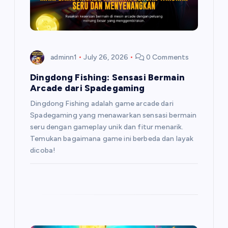
t
i
o
adminn1
July 26, 2026
0 Comments
n
Dingdong Fishing: Sensasi Bermain
Arcade dari Spadegaming
Dingdong Fishing adalah game arcade dari
Spadegaming yang menawarkan sensasi bermain
seru dengan gameplay unik dan fitur menarik.
Temukan bagaimana game ini berbeda dan layak
dicoba!