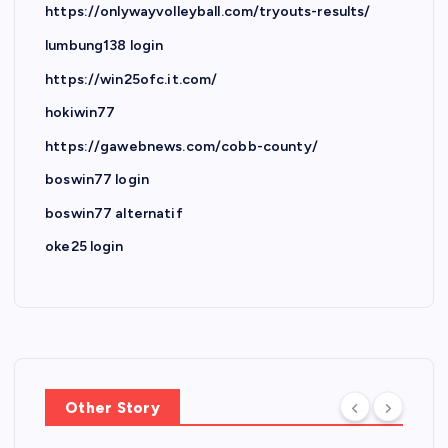
Tri
ad
ra
To
https://onlywayvolleyball.com/tryouts-results/
k
eg
te
ge
lumbung138 login
Jit
a
gi
l
https://win25ofc.it.com/
u
mi
Jit
Sin
M
ng
u
ga
hokiwin77
en
:
M
po
https://gawebnews.com/cobb-county/
an
Ga
en
re:
boswin77 login
g
m
an
Pa
boswin77 alternatif
Sl
e
g
nd
n
ot
Ar
di
ua
oke25 login
Bo
ca
Pa
n
la
de
sa
Le
da
ya
ra
ng
ri
ng
n
ka
Pr
Bik
To
p
ag
in
ge
da
Other Story
m
Ke
l
n