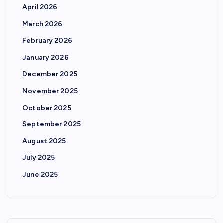
April 2026
March 2026
February 2026
January 2026
December 2025
November 2025
October 2025
September 2025
August 2025
July 2025
June 2025