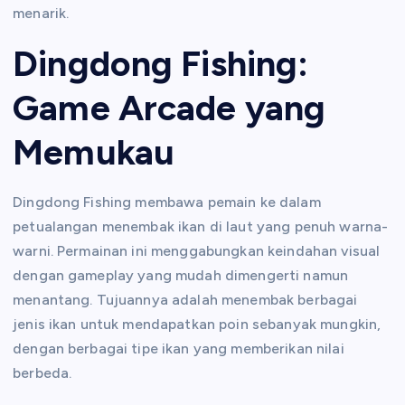
menarik.
Dingdong Fishing:
Game Arcade yang
Memukau
Dingdong Fishing membawa pemain ke dalam
petualangan menembak ikan di laut yang penuh warna-
warni. Permainan ini menggabungkan keindahan visual
dengan gameplay yang mudah dimengerti namun
menantang. Tujuannya adalah menembak berbagai
jenis ikan untuk mendapatkan poin sebanyak mungkin,
dengan berbagai tipe ikan yang memberikan nilai
berbeda.