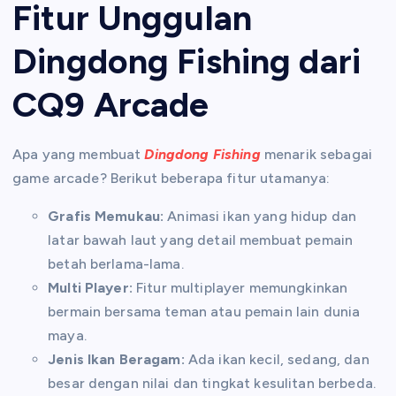
Fitur Unggulan
Dingdong Fishing dari
CQ9 Arcade
Apa yang membuat
Dingdong Fishing
menarik sebagai
game arcade? Berikut beberapa fitur utamanya:
Grafis Memukau:
Animasi ikan yang hidup dan
latar bawah laut yang detail membuat pemain
betah berlama-lama.
Multi Player:
Fitur multiplayer memungkinkan
bermain bersama teman atau pemain lain dunia
maya.
Jenis Ikan Beragam:
Ada ikan kecil, sedang, dan
besar dengan nilai dan tingkat kesulitan berbeda.