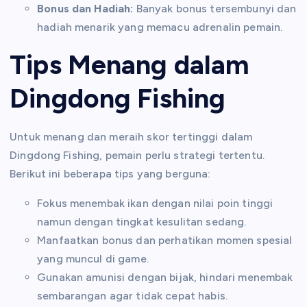
Bonus dan Hadiah:
Banyak bonus tersembunyi dan
hadiah menarik yang memacu adrenalin pemain.
Tips Menang dalam
Dingdong Fishing
Untuk menang dan meraih skor tertinggi dalam
Dingdong Fishing, pemain perlu strategi tertentu.
Berikut ini beberapa tips yang berguna:
Fokus menembak ikan dengan nilai poin tinggi
namun dengan tingkat kesulitan sedang.
Manfaatkan bonus dan perhatikan momen spesial
yang muncul di game.
Gunakan amunisi dengan bijak, hindari menembak
sembarangan agar tidak cepat habis.