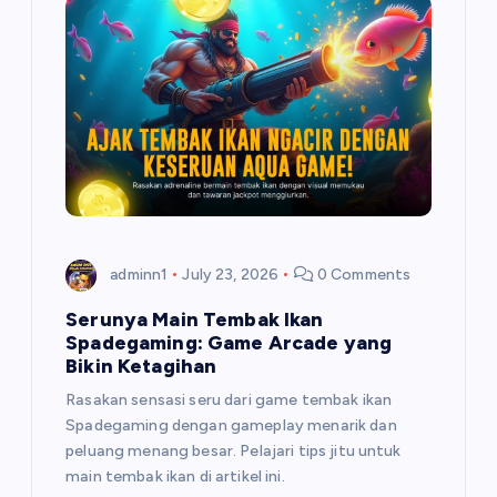
adminn1
July 23, 2026
0 Comments
Serunya Main Tembak Ikan
Spadegaming: Game Arcade yang
Bikin Ketagihan
Rasakan sensasi seru dari game tembak ikan
Spadegaming dengan gameplay menarik dan
peluang menang besar. Pelajari tips jitu untuk
main tembak ikan di artikel ini.