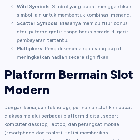
Wild Symbols
: Simbol yang dapat menggantikan
simbol lain untuk membentuk kombinasi menang.
Scatter Symbols
: Biasanya memicu fitur bonus
atau putaran gratis tanpa harus berada di garis
pembayaran tertentu.
Multipliers
: Pengali kemenangan yang dapat
meningkatkan hadiah secara signifikan.
Platform Bermain Slot
Modern
Dengan kemajuan teknologi, permainan slot kini dapat
diakses melalui berbagai platform digital, seperti
komputer desktop, laptop, dan perangkat mobile
(smartphone dan tablet). Hal ini memberikan