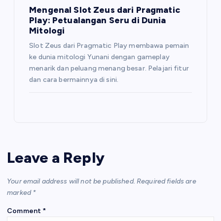
Mengenal Slot Zeus dari Pragmatic
Play: Petualangan Seru di Dunia
Mitologi
Slot Zeus dari Pragmatic Play membawa pemain
ke dunia mitologi Yunani dengan gameplay
menarik dan peluang menang besar. Pelajari fitur
dan cara bermainnya di sini.
Leave a Reply
Your email address will not be published.
Required fields are
marked
*
Comment
*