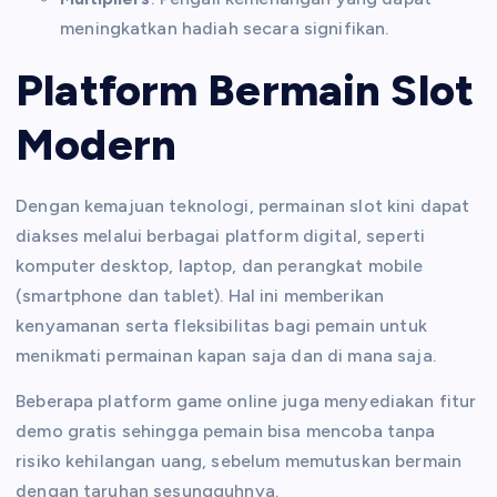
meningkatkan hadiah secara signifikan.
Platform Bermain Slot
Modern
Dengan kemajuan teknologi, permainan slot kini dapat
diakses melalui berbagai platform digital, seperti
komputer desktop, laptop, dan perangkat mobile
(smartphone dan tablet). Hal ini memberikan
kenyamanan serta fleksibilitas bagi pemain untuk
menikmati permainan kapan saja dan di mana saja.
Beberapa platform game online juga menyediakan fitur
demo gratis sehingga pemain bisa mencoba tanpa
risiko kehilangan uang, sebelum memutuskan bermain
dengan taruhan sesungguhnya.