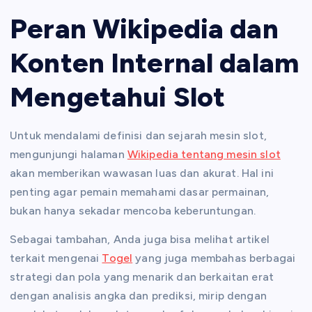
Peran Wikipedia dan
Konten Internal dalam
Mengetahui Slot
Untuk mendalami definisi dan sejarah mesin slot,
mengunjungi halaman
Wikipedia tentang mesin slot
akan memberikan wawasan luas dan akurat. Hal ini
penting agar pemain memahami dasar permainan,
bukan hanya sekadar mencoba keberuntungan.
Sebagai tambahan, Anda juga bisa melihat artikel
terkait mengenai
Togel
yang juga membahas berbagai
strategi dan pola yang menarik dan berkaitan erat
dengan analisis angka dan prediksi, mirip dengan