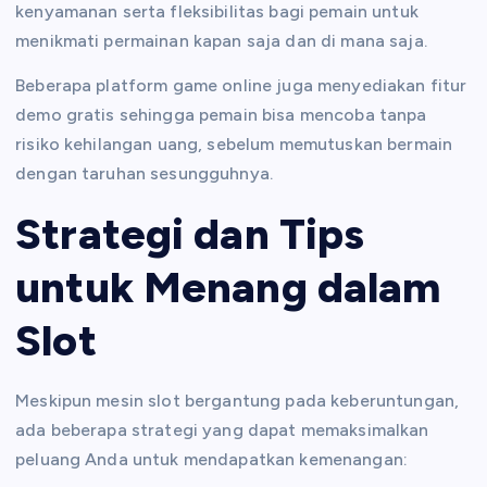
kenyamanan serta fleksibilitas bagi pemain untuk
menikmati permainan kapan saja dan di mana saja.
Beberapa platform game online juga menyediakan fitur
demo gratis sehingga pemain bisa mencoba tanpa
risiko kehilangan uang, sebelum memutuskan bermain
dengan taruhan sesungguhnya.
Strategi dan Tips
untuk Menang dalam
Slot
Meskipun mesin slot bergantung pada keberuntungan,
ada beberapa strategi yang dapat memaksimalkan
peluang Anda untuk mendapatkan kemenangan: