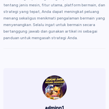
tentang jenis mesin, fitur utama, platform bermain, dan
strategi yang tepat, Anda dapat meningkat peluang
menang sekaligus menikmati pengalaman bermain yang
menyenangkan. Selalu ingat untuk bermain secara
bertanggung jawab dan gunakan artikel ini sebagai
panduan untuk mengasah strategi Anda.
adminn1