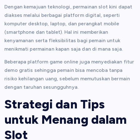
Dengan kemajuan teknologi, permainan slot kini dapat
diakses melalui berbagai platform digital, seperti
komputer desktop, laptop, dan perangkat mobile
(smartphone dan tablet). Hal ini memberikan
kenyamanan serta fleksibilitas bagi pemain untuk
menikmati permainan kapan saja dan di mana saja.
Beberapa platform game online juga menyediakan fitur
demo gratis sehingga pemain bisa mencoba tanpa
risiko kehilangan uang, sebelum memutuskan bermain
dengan taruhan sesungguhnya.
Strategi dan Tips
untuk Menang dalam
Slot