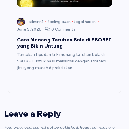
adminn1
feeling cuan
togel hari ini
June 9, 2026
0 Comments
Cara Menang Taruhan Bola di SBOBET
yang Bikin Untung
Temukan tips dan trik menang taruhan bola di
SBOBET untuk hasil maksimal dengan strategi
jitu yang mudah dipraktikkan.
Leave a Reply
Your email address will not be published.
Required fields are