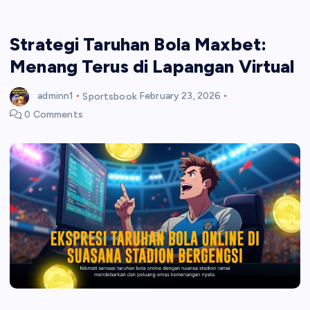
Strategi Taruhan Bola Maxbet:
Menang Terus di Lapangan Virtual
adminn1
Sportsbook
February 23, 2026
0 Comments