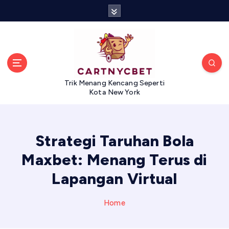
S
k
i
p
t
o
c
Trik Menang Kencang Seperti
o
Kota New York
n
t
e
n
Strategi Taruhan Bola
t
Maxbet: Menang Terus di
Lapangan Virtual
Home