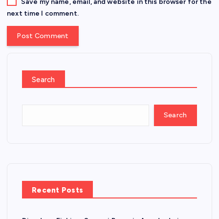
Save my name, email, and website in this browser for the
next time I comment.
Search
Search
Recent Posts