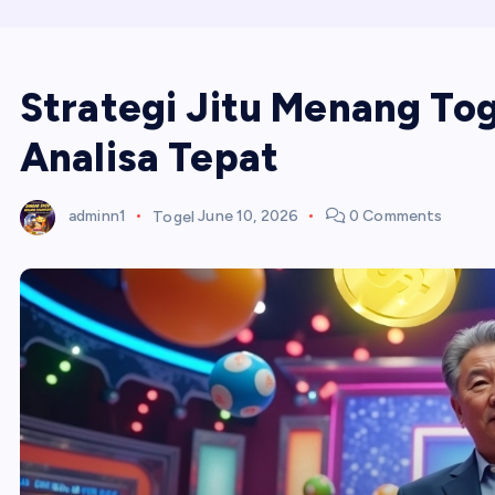
Strategi Jitu Menang To
Analisa Tepat
adminn1
Togel
June 10, 2026
0 Comments