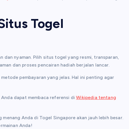
Situs Togel
dan nyaman. Pilih situs togel yang resmi, transparan,
aman dan proses pencairan hadiah berjalan lancar.
n metode pembayaran yang jelas. Hal ini penting agar
a, Anda dapat membaca referensi di
Wikipedia tentang
ng menang Anda di Togel Singapore akan jauh lebih besar.
ermainan Anda!