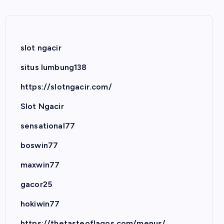
slot ngacir
situs lumbung138
https://slotngacir.com/
Slot Ngacir
sensational77
boswin77
maxwin77
gacor25
hokiwin77
https://thetasteoflagos.com/menus/