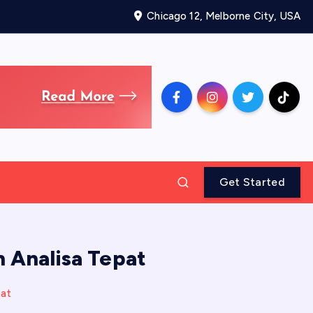
Chicago 12, Melborne City, USA
Get Started
 Analisa Tepat
pat