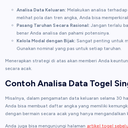
Analisa Data Keluaran:
Melakukan analisa terhadap
melihat pola dan tren angka, Anda bisa memperkirak
Pasang Taruhan Secara Rasional:
Jangan terlalu b
benar Anda analisa dan pahami potensinya.
Kelola Modal dengan Bijak:
Sangat penting untuk m
Gunakan nominal yang pas untuk setiap taruhan.
Menerapkan strategi di atas akan memberi Anda keuntu
secara acak.
Contoh Analisa Data Togel Si
Misalnya, dalam pengamatan data keluaran selama 30 hari 
Anda bisa membuat daftar angka yang memiliki kemungkin
dengan bermain secara acak yang hanya mengandalkan 
Anda juga bisa mengunjungi halaman
artikel togel sebe