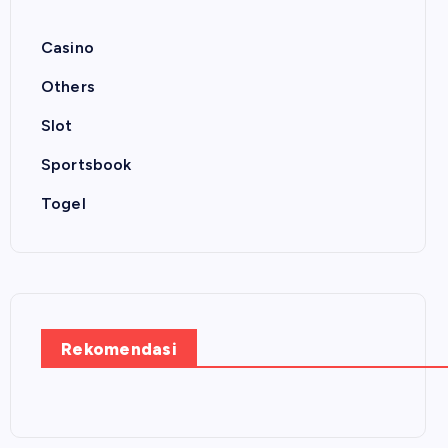
Casino
Others
Slot
Sportsbook
Togel
Rekomendasi