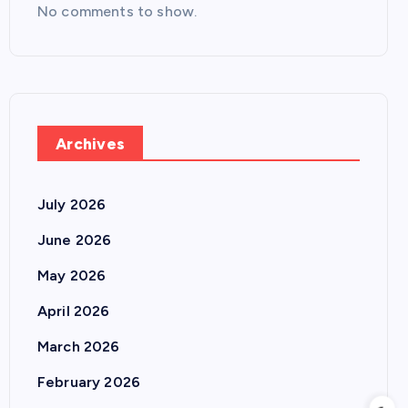
No comments to show.
Archives
July 2026
June 2026
May 2026
April 2026
March 2026
February 2026