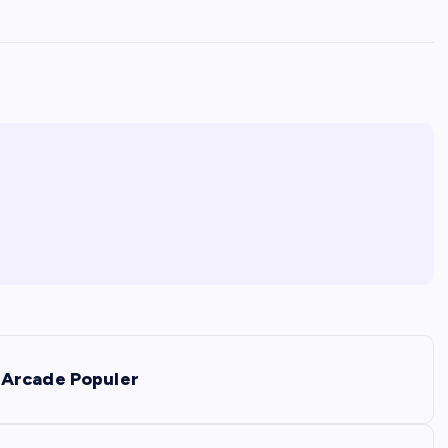
 Arcade Populer