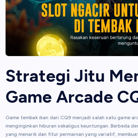
Strategi Jitu Me
Game Arcade C
Game tembak ikan dari CQ9 menjadi salah satu game ar
menginginkan hiburan sekaligus keuntungan. Berbeda d
yang menarik dan fitur permainan yang variatif, membuat