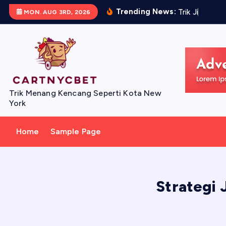
S
Trending News:
T
r
i
k
J
i
t
u
M
e
n
MON. AUG 3RD, 2026
k
i
p
t
o
c
Trik Menang Kencang Seperti Kota New
o
York
n
t
Home
Sample Page
e
n
t
Strategi