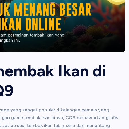
nembak Ikan di
Q9
cade yang sangat populer dikalangan pemain yang
engan game tembak ikan biasa, CQ9 menawarkan grafis
 setiap sesi tembak ikan lebih seru dan menantang.