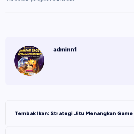
adminn1
P
Tembak Ikan: Strategi Jitu Menangkan Game
o