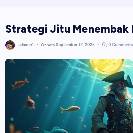
Strategi Jitu Menembak
adminn1
Others
September 17, 2025
0 Comment