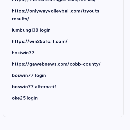
https://onlywayvolleyball.com/tryouts-
results/
lumbung138 login
https://win25ofc.it.com/
hokiwin77
https://gawebnews.com/cobb-county/
boswin77 login
boswin77 alternatif
oke25 login