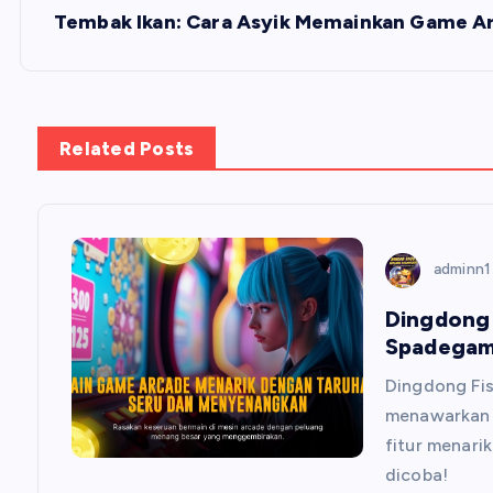
s
Tembak Ikan: Cara Asyik Memainkan Game 
t
n
Related Posts
a
v
adminn1
Dingdong 
i
Spadegam
g
Dingdong Fi
menawarkan 
a
fitur menari
dicoba!