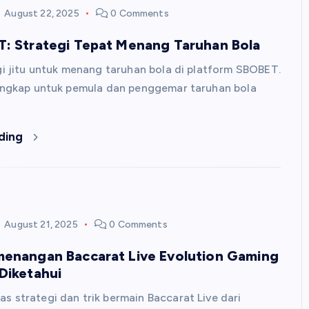
August 22, 2025
0 Comments
T: Strategi Tepat Menang Taruhan Bola
egi jitu untuk menang taruhan bola di platform SBOBET.
lengkap untuk pemula dan penggemar taruhan bola
ding
August 21, 2025
0 Comments
menangan Baccarat Live Evolution Gaming
Diketahui
s strategi dan trik bermain Baccarat Live dari