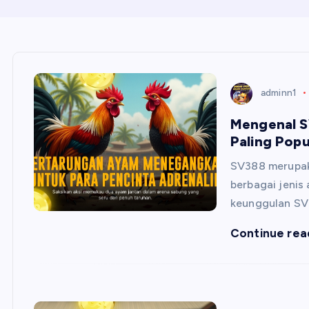
adminn1
Mengenal S
Paling Popu
SV388 merupak
berbagai jenis
keunggulan SV3
Continue rea