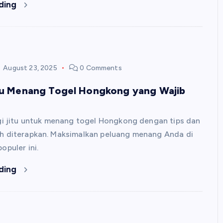
ding
August 23, 2025
0 Comments
itu Menang Togel Hongkong yang Wajib
egi jitu untuk menang togel Hongkong dengan tips dan
h diterapkan. Maksimalkan peluang menang Anda di
opuler ini.
ding