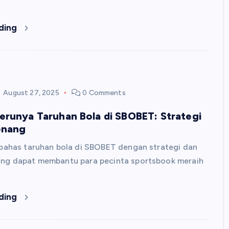
ding
August 27, 2025
0 Comments
erunya Taruhan Bola di SBOBET: Strategi
enang
mbahas taruhan bola di SBOBET dengan strategi dan
ang dapat membantu para pecinta sportsbook meraih
ding