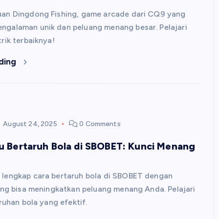
uan Dingdong Fishing, game arcade dari CQ9 yang
ngalaman unik dan peluang menang besar. Pelajari
rik terbaiknya!
ding
August 24, 2025
0 Comments
tu Bertaruh Bola di SBOBET: Kunci Menang
 lengkap cara bertaruh bola di SBOBET dengan
yang bisa meningkatkan peluang menang Anda. Pelajari
aruhan bola yang efektif.