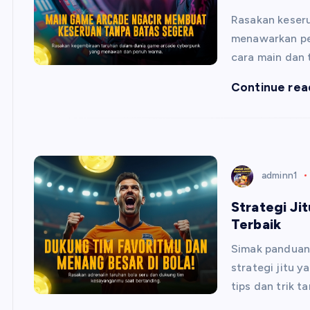
Rasakan keser
menawarkan pe
cara main dan t
Continue rea
adminn1
Strategi Ji
Terbaik
Simak panduan
strategi jitu 
tips dan trik t