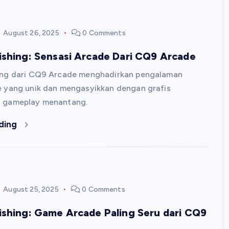
August 26, 2025
0 Comments
shing: Sensasi Arcade Dari CQ9 Arcade
ing dari CQ9 Arcade menghadirkan pengalaman
 yang unik dan mengasyikkan dengan grafis
 gameplay menantang.
ding
August 25, 2025
0 Comments
shing: Game Arcade Paling Seru dari CQ9