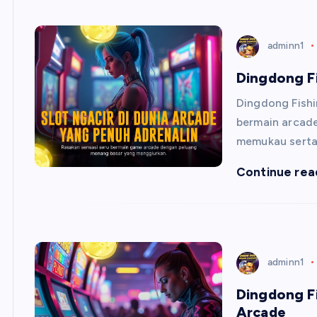
adminn1
Dingdong Fi
Dingdong Fish
bermain arcade
memukau serta
Continue rea
adminn1
Dingdong Fi
Arcade