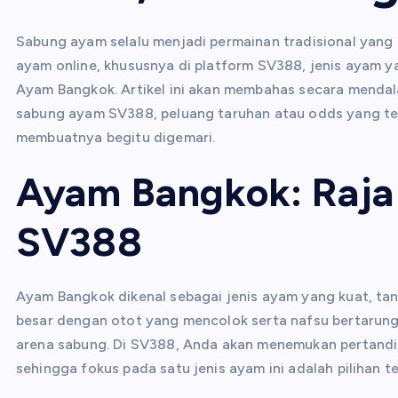
Sabung ayam selalu menjadi permainan tradisional yang 
ayam online, khususnya di platform SV388, jenis ayam y
Ayam Bangkok. Artikel ini akan membahas secara mend
sabung ayam SV388, peluang taruhan atau odds yang ters
membuatnya begitu digemari.
Ayam Bangkok: Raja
SV388
Ayam Bangkok dikenal sebagai jenis ayam yang kuat, tangg
besar dengan otot yang mencolok serta nafsu bertarun
arena sabung. Di SV388, Anda akan menemukan pertand
sehingga fokus pada satu jenis ayam ini adalah pilihan