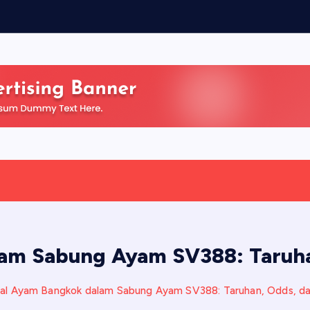
a
n
g
am Sabung Ayam SV388: Taruha
al Ayam Bangkok dalam Sabung Ayam SV388: Taruhan, Odds, d