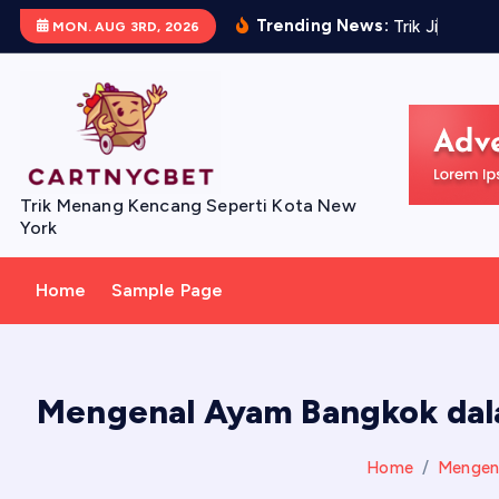
S
Trending News:
T
r
i
k
J
i
t
u
M
e
n
MON. AUG 3RD, 2026
k
i
p
t
o
c
Trik Menang Kencang Seperti Kota New
o
York
n
t
Home
Sample Page
e
n
t
Mengenal Ayam Bangkok dal
Home
Mengen