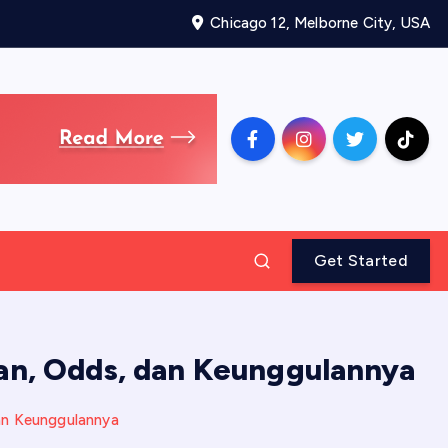
Chicago 12, Melborne City, USA
Get Started
n, Odds, dan Keunggulannya
an Keunggulannya