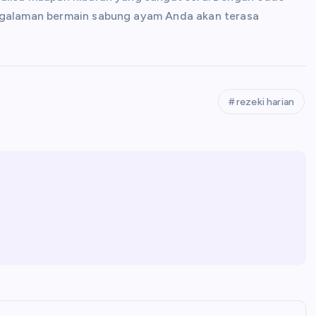
engalaman bermain sabung ayam Anda akan terasa
rezeki harian