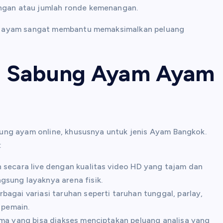
ingan atau jumlah ronde kemenangan.
a ayam sangat membantu memaksimalkan peluang
n Sabung Ayam Ayam
ung ayam online, khususnya untuk jenis Ayam Bangkok.
:
 secara live dengan kualitas video HD yang tajam dan
sung layaknya arena fisik.
agai variasi taruhan seperti taruhan tunggal, parlay,
 pemain.
a yang bisa diakses menciptakan peluang analisa yang