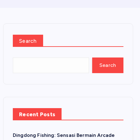
Search
Search
Recent Posts
Dingdong Fishing: Sensasi Bermain Arcade