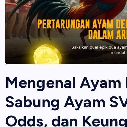
Mengenal Ayam 
Sabung Ayam SV
Odds, dan Keun