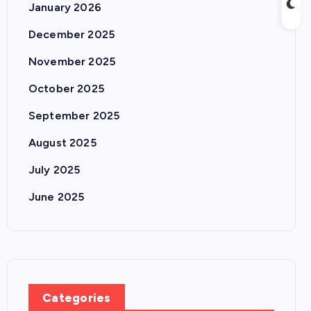
January 2026
December 2025
November 2025
October 2025
September 2025
August 2025
July 2025
June 2025
Categories