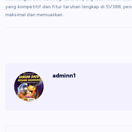
yang kompetitif dan fitur taruhan lengkap di SV388, p
maksimal dan memuaskan.
adminn1