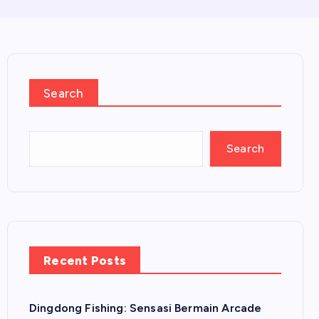
Search
Search
Recent Posts
Dingdong Fishing: Sensasi Bermain Arcade