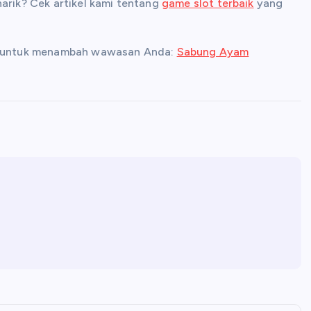
narik? Cek artikel kami tentang
game slot terbaik
yang
dia untuk menambah wawasan Anda:
Sabung Ayam