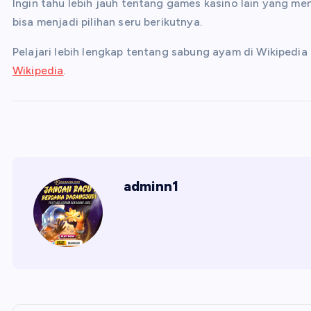
Ingin tahu lebih jauh tentang games kasino lain yang me
bisa menjadi pilihan seru berikutnya.
Pelajari lebih lengkap tentang sabung ayam di Wikipe
Wikipedia
.
adminn1