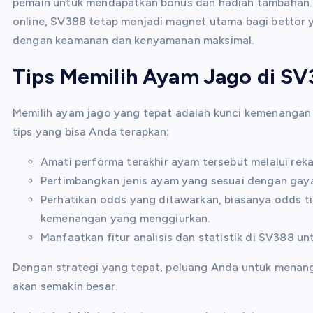
pemain untuk mendapatkan bonus dan hadiah tambahan. 
online, SV388 tetap menjadi magnet utama bagi bettor
dengan keamanan dan kenyamanan maksimal.
Tips Memilih Ayam Jago di SV
Memilih ayam jago yang tepat adalah kunci kemenangan 
tips yang bisa Anda terapkan:
Amati performa terakhir ayam tersebut melalui rek
Pertimbangkan jenis ayam yang sesuai dengan gay
Perhatikan odds yang ditawarkan, biasanya odds ting
kemenangan yang menggiurkan.
Manfaatkan fitur analisis dan statistik di SV388 
Dengan strategi yang tepat, peluang Anda untuk menan
akan semakin besar.