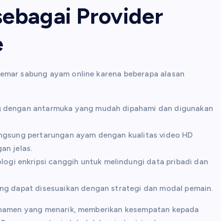
ebagai Provider
e
gemar sabung ayam online karena beberapa alasan
g dengan antarmuka yang mudah dipahami dan digunakan
angsung pertarungan ayam dengan kualitas video HD
an jelas.
ogi enkripsi canggih untuk melindungi data pribadi dan
ang dapat disesuaikan dengan strategi dan modal pemain.
urnamen yang menarik, memberikan kesempatan kepada