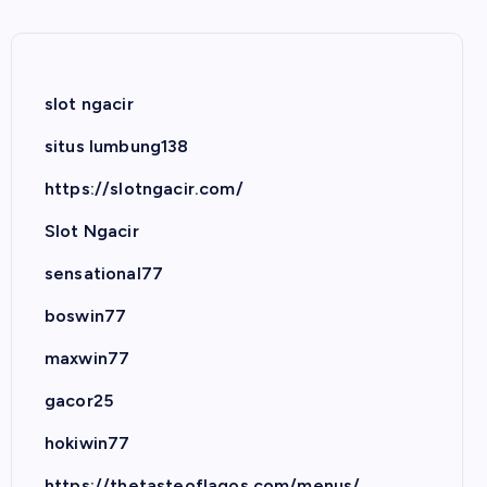
slot ngacir
situs lumbung138
https://slotngacir.com/
Slot Ngacir
sensational77
boswin77
maxwin77
gacor25
hokiwin77
https://thetasteoflagos.com/menus/