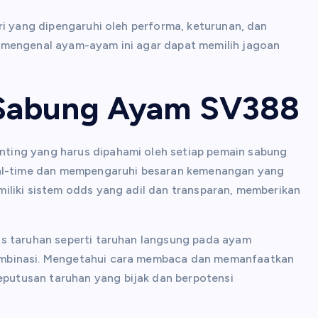
ri yang dipengaruhi oleh performa, keturunan, dan
 mengenal ayam-ayam ini agar dapat memilih jagoan
Sabung Ayam SV388
ting yang harus dipahami oleh setiap pemain sabung
real-time dan mempengaruhi besaran kemenangan yang
iliki sistem odds yang adil dan transparan, memberikan
is taruhan seperti taruhan langsung pada ayam
ombinasi. Mengetahui cara membaca dan memanfaatkan
utusan taruhan yang bijak dan berpotensi