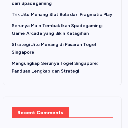
dari Spadegaming
Trik Jitu Menang Slot Bola dari Pragmatic Play
Serunya Main Tembak Ikan Spadegaming:
Game Arcade yang Bikin Ketagihan
Strategi Jitu Menang di Pasaran Togel
Singapore
Mengungkap Serunya Togel Singapore:
Panduan Lengkap dan Strategi
Recent Comments