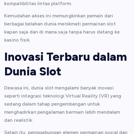
kompatibilitas lintas platform.
Kemudahan akses ini memungkinkan pemain dari
berbagai belahan dunia menikmati permainan slot
kapan saja dan di mana saja tanpa harus datang ke
kasino fisik.
Inovasi Terbaru dalam
Dunia Slot
Dewasa ini, dunia slot mengalami banyak inovasi
seperti integrasi teknologi Virtual Reality (VR) yang
sedang dalam tahap pengembangan untuk
menghadirkan pengalaman bermain lebih mendalam
dan realistik.
Selain itu, penggabungan elemen permainan sosial dan