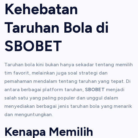
Kehebatan
Taruhan Bola di
SBOBET
Taruhan bola kini bukan hanya sekadar tentang memilih
tim favorit, melainkan juga soal strategi dan
pemahaman mendalam tentang taruhan yang tepat. Di
antara berbagai platform taruhan,
SBOBET
menjadi
salah satu yang paling populer dan unggul dalam
menyediakan berbagai jenis taruhan bola yang menarik
dan menguntungkan.
Kenapa Memilih