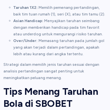
Taruhan 1X2:
Memilih pemenang pertandingan,
baik tim tuan rumah (1), seri (X), atau tim tamu (2).
Asian Handicap:
Menyajikan taruhan seimbang
dengan memberikan handicap pada tim favorit
atau underdog untuk mengurangi risiko taruhan.
Over/Under:
Memasang taruhan pada jumlah gol
yang akan terjadi dalam pertandingan, apakah
lebih atau kurang dari angka tertentu.
Strategi dalam memilih jenis taruhan sesuai dengan
analisis pertandingan sangat penting untuk
meningkatkan peluang menang.
Tips Menang Taruhan
Bola di SBOBET