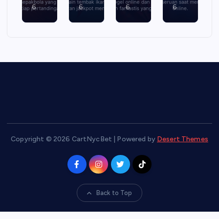
6
6
6
6
Copyright © 2026 CartNycBet | Powered by
Desert Themes
Back to Top