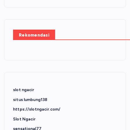
Rekomendasi
O
T
H
E
R
S
Se
T
O
G
ru
slot ngacir
E
L
ny
situs lumbung138
a
M
https://slotngacir.com/
M
en
Slot Ngacir
ain
gu
sensational77