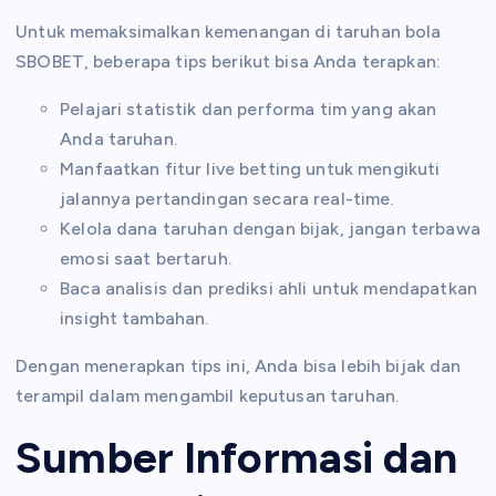
Untuk memaksimalkan kemenangan di taruhan bola
SBOBET, beberapa tips berikut bisa Anda terapkan:
Pelajari statistik dan performa tim yang akan
Anda taruhan.
Manfaatkan fitur live betting untuk mengikuti
jalannya pertandingan secara real-time.
Kelola dana taruhan dengan bijak, jangan terbawa
emosi saat bertaruh.
Baca analisis dan prediksi ahli untuk mendapatkan
insight tambahan.
Dengan menerapkan tips ini, Anda bisa lebih bijak dan
terampil dalam mengambil keputusan taruhan.
Sumber Informasi dan