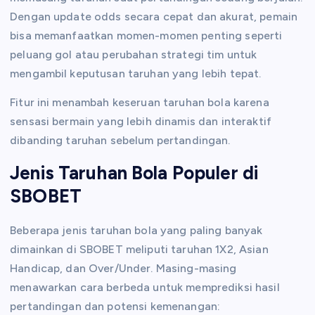
Dengan update odds secara cepat dan akurat, pemain
bisa memanfaatkan momen-momen penting seperti
peluang gol atau perubahan strategi tim untuk
mengambil keputusan taruhan yang lebih tepat.
Fitur ini menambah keseruan taruhan bola karena
sensasi bermain yang lebih dinamis dan interaktif
dibanding taruhan sebelum pertandingan.
Jenis Taruhan Bola Populer di
SBOBET
Beberapa jenis taruhan bola yang paling banyak
dimainkan di SBOBET meliputi taruhan 1X2, Asian
Handicap, dan Over/Under. Masing-masing
menawarkan cara berbeda untuk memprediksi hasil
pertandingan dan potensi kemenangan: