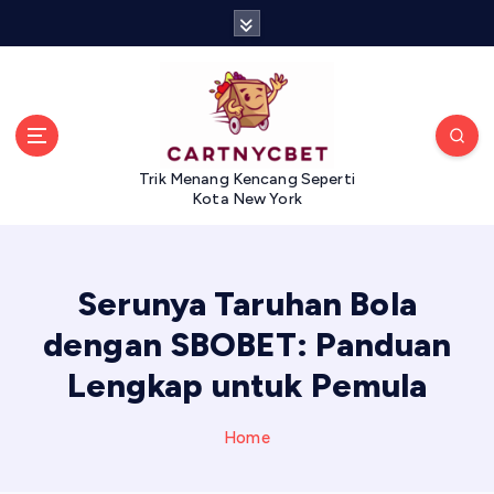
S
k
i
p
t
o
c
Trik Menang Kencang Seperti
o
Kota New York
n
t
e
n
Serunya Taruhan Bola
t
dengan SBOBET: Panduan
Lengkap untuk Pemula
Home