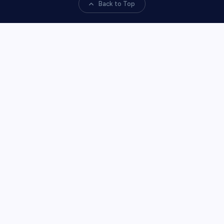
Back to Top