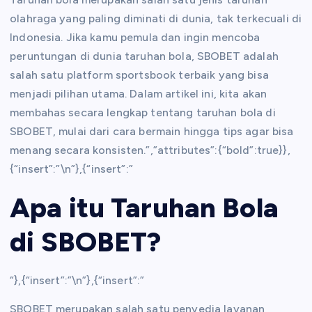
olahraga yang paling diminati di dunia, tak terkecuali di
Indonesia. Jika kamu pemula dan ingin mencoba
peruntungan di dunia taruhan bola, SBOBET adalah
salah satu platform sportsbook terbaik yang bisa
menjadi pilihan utama. Dalam artikel ini, kita akan
membahas secara lengkap tentang taruhan bola di
SBOBET, mulai dari cara bermain hingga tips agar bisa
menang secara konsisten.”,”attributes”:{“bold”:true}},
{“insert”:”\n”},{“insert”:”
Apa itu Taruhan Bola
di SBOBET?
“},{“insert”:”\n”},{“insert”:”
SBOBET merupakan salah satu penyedia layanan