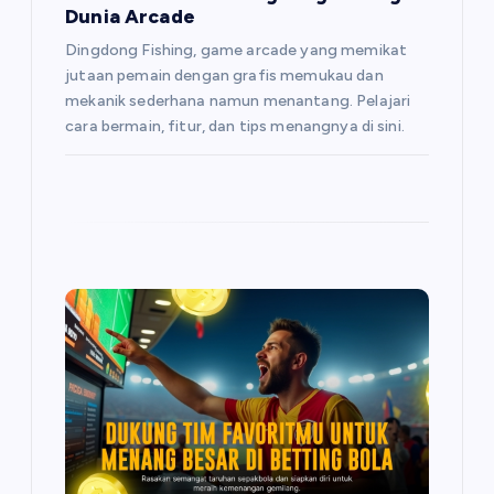
Dunia Arcade
Dingdong Fishing, game arcade yang memikat
jutaan pemain dengan grafis memukau dan
mekanik sederhana namun menantang. Pelajari
cara bermain, fitur, dan tips menangnya di sini.