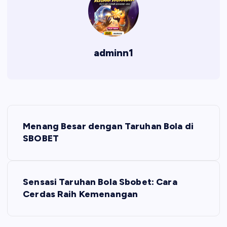
adminn1
P
Menang Besar dengan Taruhan Bola di
o
SBOBET
s
Sensasi Taruhan Bola Sbobet: Cara
t
Cerdas Raih Kemenangan
n