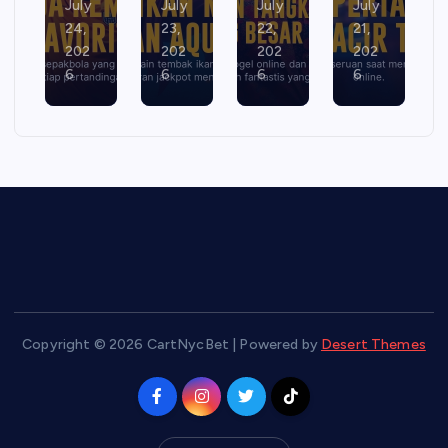
July
July
July
July
24,
23,
22,
21,
202
202
202
202
6
6
6
6
Copyright © 2026 CartNycBet | Powered by
Desert Themes