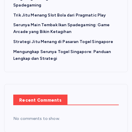
Spadegaming
Trik Jitu Menang Slot Bola dari Pragmatic Play
Serunya Main Tembak Ikan Spadegaming: Game
Arcade yang Bikin Ketagihan
Strategi Jitu Menang di Pasaran Togel Singapore
Mengungkap Serunya Togel Singapore: Panduan
Lengkap dan Strategi
Recent Comments
No comments to show.