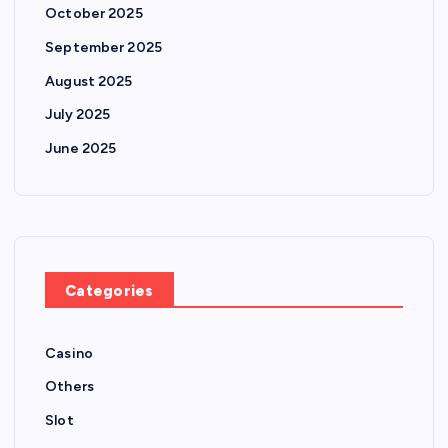
October 2025
September 2025
August 2025
July 2025
June 2025
Categories
Casino
Others
Slot