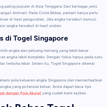
 paling populer di Asia Tenggara. Dari berbagai jenis
sangat diminati. Pada Colok Bebas, pemain hanya perlu
uar di hasil pengundian. Jika angka tersebut muncul,
i angka tersebut di hasil undian.
s di Togel Singapore
ilih angka dan peluang menang yang lebih besar
kan angka lebih kompleks. Dengan fokus hanya pada satu
 terbuka lebar. Selain itu, Togel Singapore dikenal
mahami pola keluaran angka Singapore dan memanfaatkan
angka yang potensial keluar. Anda dapat baca tips
gel dengan Pola Akurat
yang sudah kami sajikan.