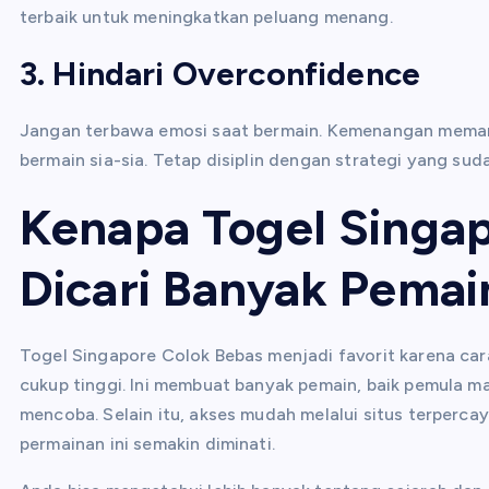
terbaik untuk meningkatkan peluang menang.
3. Hindari Overconfidence
Jangan terbawa emosi saat bermain. Kemenangan mema
bermain sia-sia. Tetap disiplin dengan strategi yang suda
Kenapa Togel Singa
Dicari Banyak Pemai
Togel Singapore Colok Bebas menjadi favorit karena c
cukup tinggi. Ini membuat banyak pemain, baik pemula m
mencoba. Selain itu, akses mudah melalui situs terper
permainan ini semakin diminati.