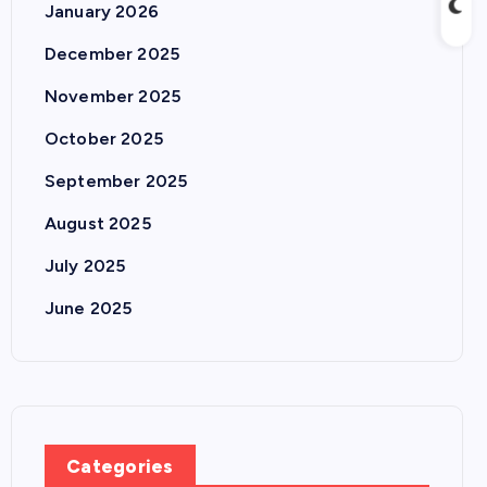
January 2026
December 2025
November 2025
October 2025
September 2025
August 2025
July 2025
June 2025
Categories