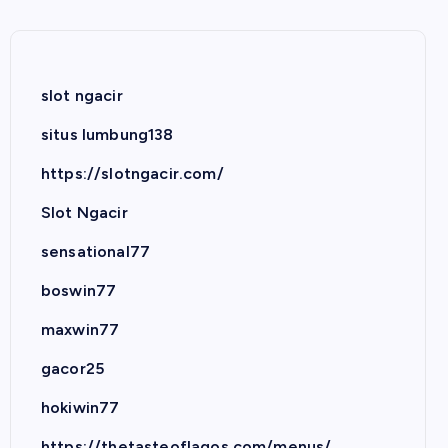
slot ngacir
situs lumbung138
https://slotngacir.com/
Slot Ngacir
sensational77
boswin77
maxwin77
gacor25
hokiwin77
https://thetasteoflagos.com/menus/