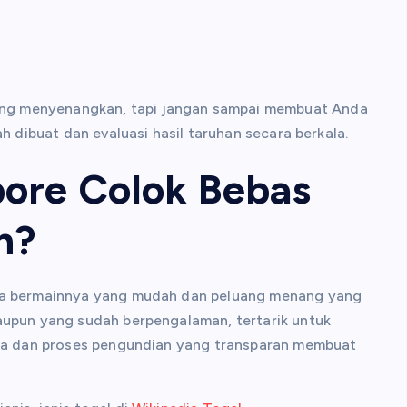
ng menyenangkan, tapi jangan sampai membuat Anda
h dibuat dan evaluasi hasil taruhan secara berkala.
pore Colok Bebas
n?
ara bermainnya yang mudah dan peluang menang yang
aupun yang sudah berpengalaman, tertarik untuk
caya dan proses pengundian yang transparan membuat