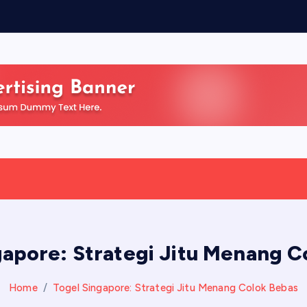
a
n
gapore: Strategi Jitu Menang C
Home
Togel Singapore: Strategi Jitu Menang Colok Bebas