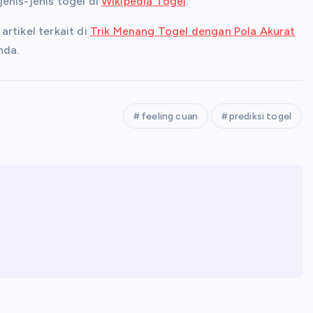
enis-jenis togel di
Wikipedia Togel
.
rtikel terkait di
Trik Menang Togel dengan Pola Akurat
nda.
feeling cuan
prediksi togel