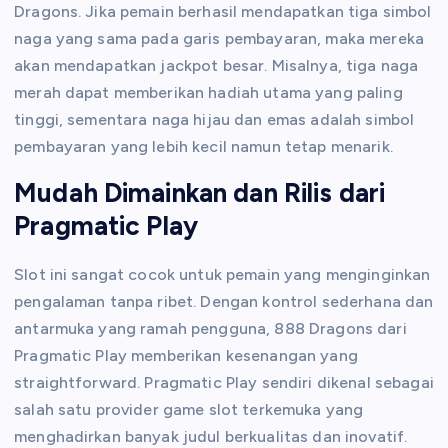
Dragons. Jika pemain berhasil mendapatkan tiga simbol
naga yang sama pada garis pembayaran, maka mereka
akan mendapatkan jackpot besar. Misalnya, tiga naga
merah dapat memberikan hadiah utama yang paling
tinggi, sementara naga hijau dan emas adalah simbol
pembayaran yang lebih kecil namun tetap menarik.
Mudah Dimainkan dan Rilis dari
Pragmatic Play
Slot ini sangat cocok untuk pemain yang menginginkan
pengalaman tanpa ribet. Dengan kontrol sederhana dan
antarmuka yang ramah pengguna, 888 Dragons dari
Pragmatic Play memberikan kesenangan yang
straightforward. Pragmatic Play sendiri dikenal sebagai
salah satu provider game slot terkemuka yang
menghadirkan banyak judul berkualitas dan inovatif.