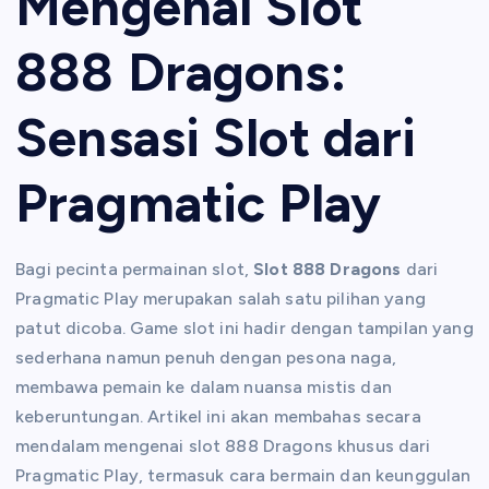
Mengenal Slot
888 Dragons:
Sensasi Slot dari
Pragmatic Play
Bagi pecinta permainan slot,
Slot 888 Dragons
dari
Pragmatic Play merupakan salah satu pilihan yang
patut dicoba. Game slot ini hadir dengan tampilan yang
sederhana namun penuh dengan pesona naga,
membawa pemain ke dalam nuansa mistis dan
keberuntungan. Artikel ini akan membahas secara
mendalam mengenai slot 888 Dragons khusus dari
Pragmatic Play, termasuk cara bermain dan keunggulan