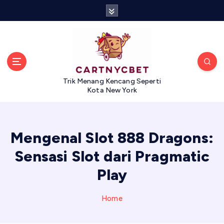
S
k
i
p
t
o
c
Trik Menang Kencang Seperti
o
Kota New York
n
t
e
n
Mengenal Slot 888 Dragons:
t
Sensasi Slot dari Pragmatic
Play
Home