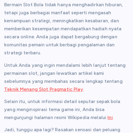
Bermain Slot Bola tidak hanya menghadirkan hiburan,
tetapi juga berbagai manfaat seperti mengasah
kemampuan strategi, meningkatkan kesabaran, dan
memberikan kesempatan mendapatkan hadiah nyata
secara online. Anda juga dapat bergabung dengan
komunitas pemain untuk berbagi pengalaman dan
strategi terbaru.
Untuk Anda yang ingin mendalami lebih lanjut tentang
permainan slot, jangan lewatkan artikel kami
sebelumnya yang membahas secara lengkap tentang
Teknik Menang Slot Pragmatic Play
.
Selain itu, untuk informasi detail seputar sepak bola
yang menginspirasi tema game ini, Anda bisa
mengunjungi halaman resmi Wikipedia melalui
Ini
.
Jadi, tunggu apa lagi? Rasakan sensasi dan peluang