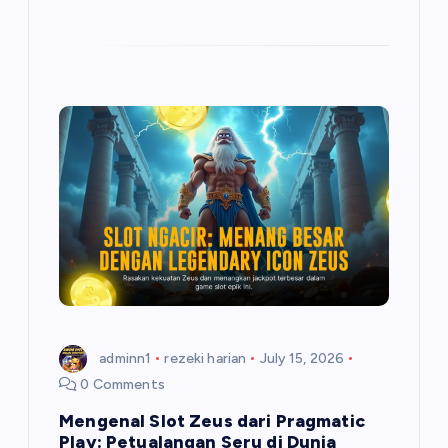
adminn1
rezeki harian
July 15, 2026
0 Comments
Mengenal Slot Zeus dari Pragmatic
Play: Petualangan Seru di Dunia