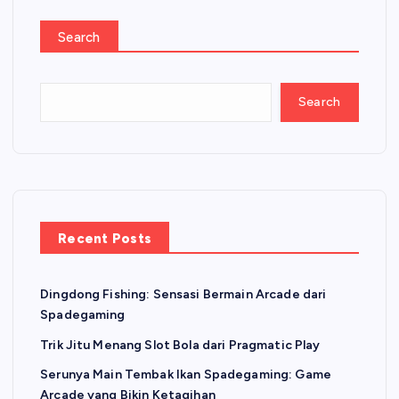
Search
Search
Recent Posts
Dingdong Fishing: Sensasi Bermain Arcade dari
Spadegaming
Trik Jitu Menang Slot Bola dari Pragmatic Play
Serunya Main Tembak Ikan Spadegaming: Game
Arcade yang Bikin Ketagihan