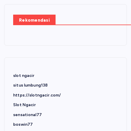
Rekomendasi
O
T
H
E
R
S
Se
T
O
G
ru
slot ngacir
E
L
ny
situs lumbung138
a
M
https://slotngacir.com/
M
en
Slot Ngacir
ain
gu
Te
ng
sensational77
m
ka
boswin77