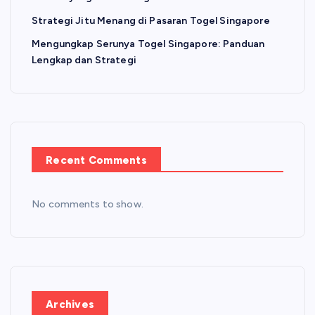
Strategi Jitu Menang di Pasaran Togel Singapore
Mengungkap Serunya Togel Singapore: Panduan
Lengkap dan Strategi
Recent Comments
No comments to show.
Archives