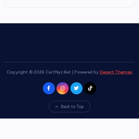
Copyright © 2026 CartNycBet | Powered by
Desert Themes
Back to Top