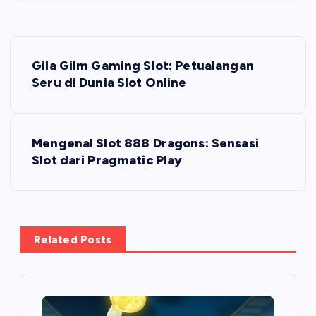
P
Gila Gilm Gaming Slot: Petualangan
o
Seru di Dunia Slot Online
s
Mengenal Slot 888 Dragons: Sensasi
t
Slot dari Pragmatic Play
n
a
Related Posts
v
i