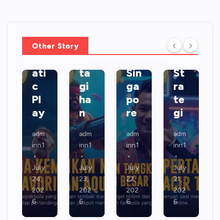
da
ya
ra
ng
ri
ng
n
ka
Pr
Bik
To
p
ag
in
ge
da
Other Story
m
Ke
l
n
ati
ta
Sin
St
c
gi
ga
ra
Pl
ha
po
te
ay
n
re
gi
adm
adm
adm
adm
inn1
inn1
inn1
inn1
July
July
July
July
24,
23,
22,
21,
202
202
202
202
6
6
6
6