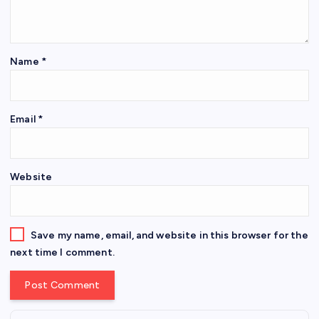
Name
*
Email
*
Website
Save my name, email, and website in this browser for the
next time I comment.