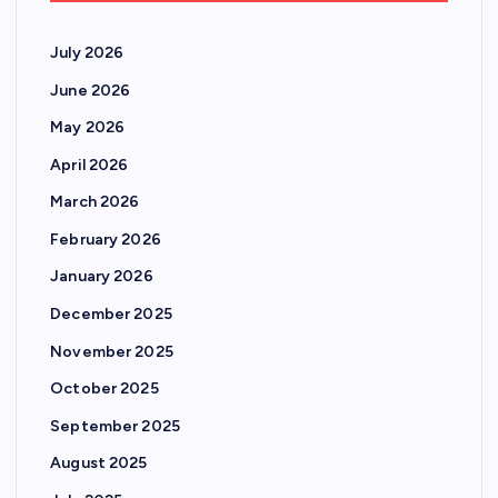
July 2026
June 2026
May 2026
April 2026
March 2026
February 2026
January 2026
December 2025
November 2025
October 2025
September 2025
August 2025