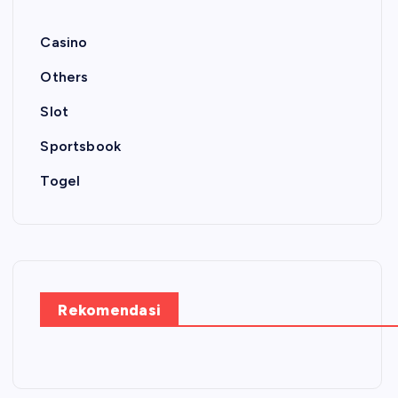
Casino
Others
Slot
Sportsbook
Togel
Rekomendasi