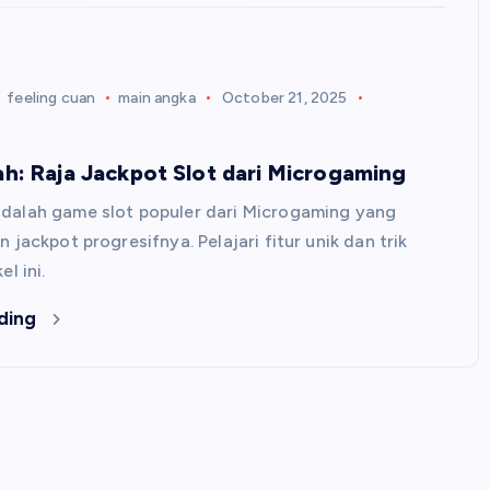
feeling cuan
main angka
October 21, 2025
: Raja Jackpot Slot dari Microgaming
dalah game slot populer dari Microgaming yang
 jackpot progresifnya. Pelajari fitur unik dan trik
l ini.
ding