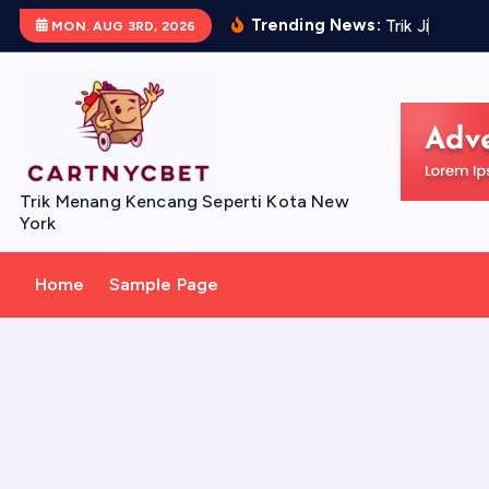
S
Trending News:
T
r
i
k
J
i
t
u
M
e
n
MON. AUG 3RD, 2026
k
i
p
t
o
c
Trik Menang Kencang Seperti Kota New
o
York
n
t
Home
Sample Page
e
n
t