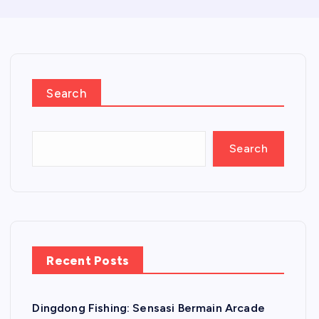
Search
Search
Recent Posts
Dingdong Fishing: Sensasi Bermain Arcade