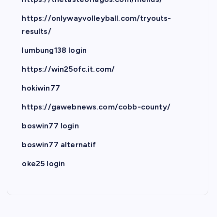
https://onlywayvolleyball.com/tryouts-
results/
lumbung138 login
https://win25ofc.it.com/
hokiwin77
https://gawebnews.com/cobb-county/
boswin77 login
boswin77 alternatif
oke25 login