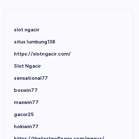
slot ngacir
situs lumbung138
https://slotngacir.com/
Slot Ngacir
sensational77
boswin77
maxwin77
gacor25
hokiwin77
https://thetasteoflagos.com/menus/