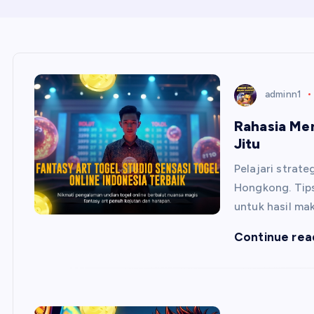
adminn1
Rahasia Me
Jitu
Pelajari strat
Hongkong. Tips
untuk hasil mak
Continue rea